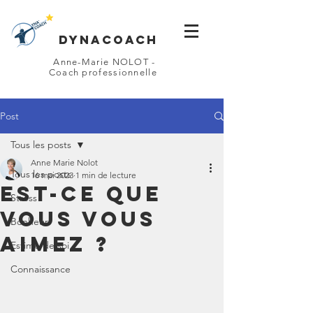
DYNACOACH
Anne-Marie NOLOT -
Coach professionnelle
Post
Tous les posts
Anne Marie Nolot
Tous les posts
16 mai 2023
1 min de lecture
Est-ce que
Stress
vous vous
Bonheur
aimez ?
Estime de soi
Connaissance