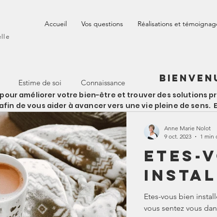
Accueil
Vos questions
Réalisations et témoignag
elle
Bienven
Estime de soi
Connaissance
r améliorer votre bien-être et trouver des solutions pra
afin de vous aider à avancer vers une vie pleine de sens.
Anne Marie Nolot
9 oct. 2023
1 min 
Etes-v
insta
Etes-vous bien instal
vous sentez vous dans 